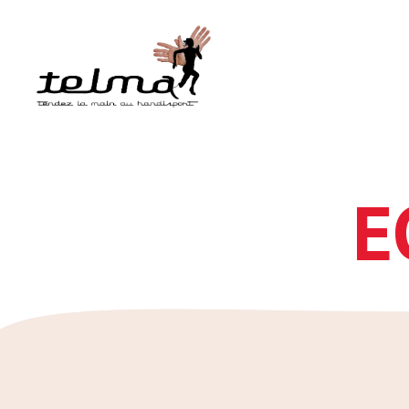
Telmah
E