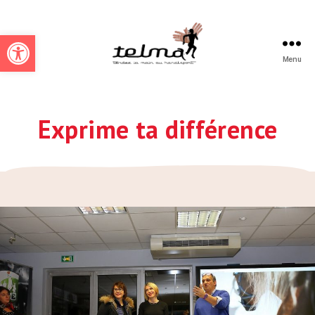
Ouvrir la barre d’outils
Menu
Telmah
Exprime ta différence