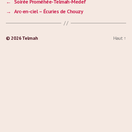
←
Soirée Proméhée-Telmah-Medef
→
Arc-en-ciel – Écuries de Chouzy
© 2026
Telmah
Haut
↑