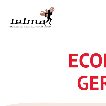
Telmah
ECO
GE