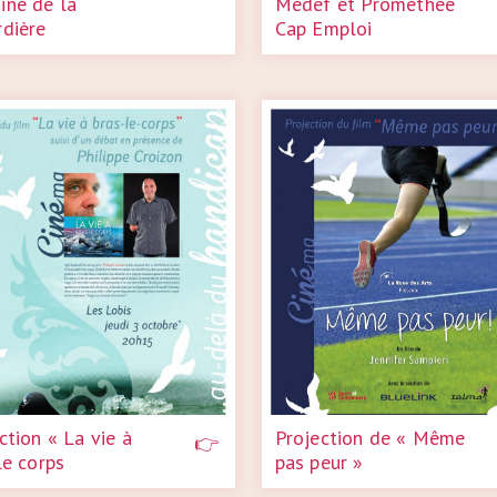
ine de la
Medef et Prométhée
dière
Cap Emploi
ction « La vie à
Projection de « Même
le corps
pas peur »