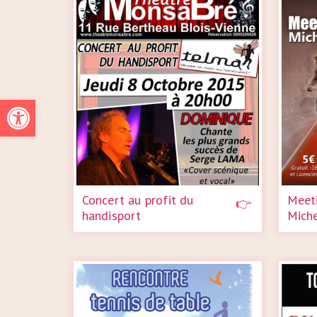
Ouvrir la barre d’outils
Concert au profit du
Meet
handisport
Mich