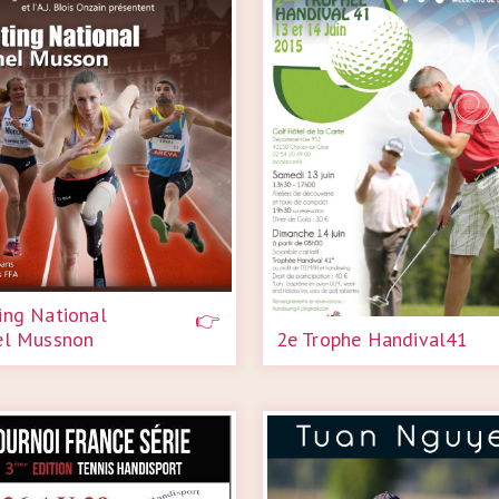
ing National
el Mussnon
2e Trophe Handival41