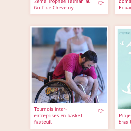
2ème Trophée Telmah au
doma
Golf de Cheverny
Fouar
Tournois inter-
entreprises en basket
Proje
fauteuil
bras 