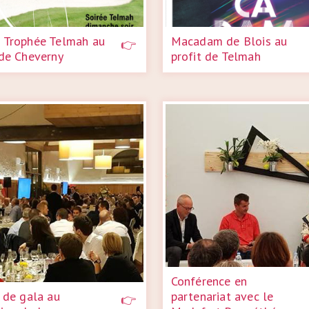
 Trophée Telmah au
Macadam de Blois au
de Cheverny
profit de Telmah
Conférence en
 de gala au
partenariat avec le